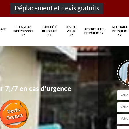
Déplacement et devis gratuits
COUVREUR
ETANCHÉITÉ
POSE DE
NETTOYAGE
AGE
URGENCE FUITE
PROFESSIONNEL
DE TOITURE
VELUX
DE TOITURE
DE TOITURE 57
57
57
57
57
r 7j/7 en cas d'urgence