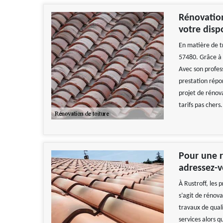
Rénovation
votre disp
En matière de tr
57480. Grâce à s
Avec son profes
prestation répon
projet de rénova
tarifs pas chers
Pour une r
adressez-v
À Rustroff, les 
s’agit de rénov
travaux de quali
services alors qu