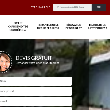
ÊTRE RAPPELÉ
POSE ET
REMANIEMENT DE
RÉNOVATION
RECHERCHE DE
CHANGEMENT DE
TOITURE ET TUILE 57
DE TOITURE 57
FUITE TOITURE 57
GOUTTIÈRES 57
DEVIS GRATUIT
Demandez votre devis gratuitement