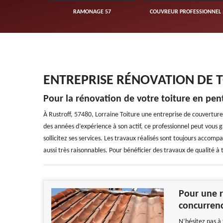
UVERTURE 57
RAMONAGE 57
COUVREUR PROFESSIONNEL 
ENTREPRISE RÉNOVATION DE T
Pour la rénovation de votre toiture en pent
À Rustroff, 57480, Lorraine Toiture une entreprise de couverture 
des années d’expérience à son actif, ce professionnel peut vous g
sollicitez ses services. Les travaux réalisés sont toujours accomp
aussi très raisonnables. Pour bénéficier des travaux de qualité à ta
Pour une r
concurren
N’hésitez pas à 