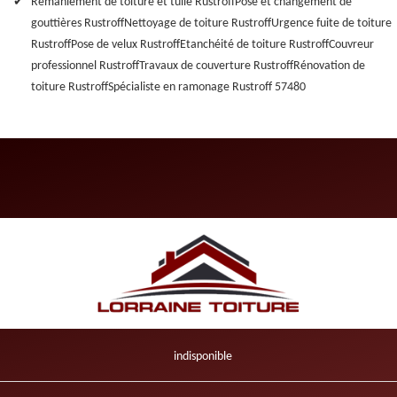
Remaniement de toiture et tuile Rustroff
Pose et changement de
gouttières Rustroff
Nettoyage de toiture Rustroff
Urgence fuite de toiture
Rustroff
Pose de velux Rustroff
Etanchéité de toiture Rustroff
Couvreur
professionnel Rustroff
Travaux de couverture Rustroff
Rénovation de
toiture Rustroff
Spécialiste en ramonage Rustroff 57480
indisponible