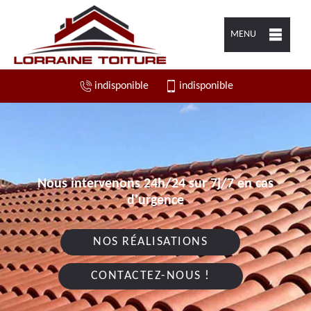
MENU
indisponible
indisponible
Nous intervenons 24h/24 sur 7j/7 en cas
d'urgence
NOS RÉALISATIONS
CONTACTEZ-NOUS !