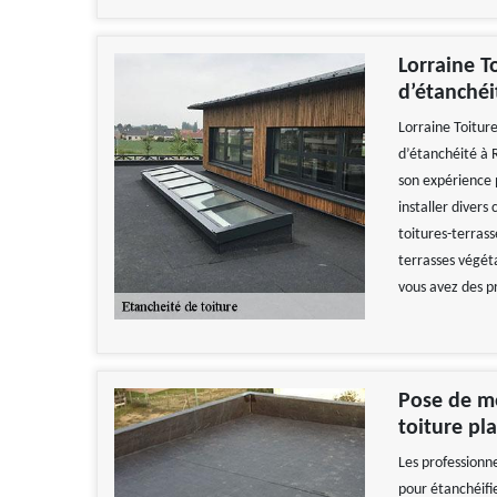
Lorraine T
d’étanchéi
Lorraine Toiture
d’étanchéité à Ru
son expérience p
installer divers
toitures-terrass
terrasses végéta
vous avez des p
Pose de m
toiture pl
Les profession
pour étanchéifi