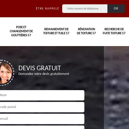
ÊTRE RAPPELÉ
POSE ET
REMANIEMENT DE
RÉNOVATION
RECHERCHE DE
CHANGEMENT DE
TOITURE ET TUILE 57
DE TOITURE 57
FUITE TOITURE 57
GOUTTIÈRES 57
DEVIS GRATUIT
Demandez votre devis gratuitement