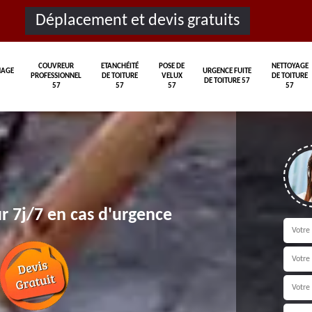
Déplacement et devis gratuits
COUVREUR
ETANCHÉITÉ
POSE DE
NETTOYAGE
AGE
URGENCE FUITE
PROFESSIONNEL
DE TOITURE
VELUX
DE TOITURE
DE TOITURE 57
57
57
57
57
r 7j/7 en cas d'urgence