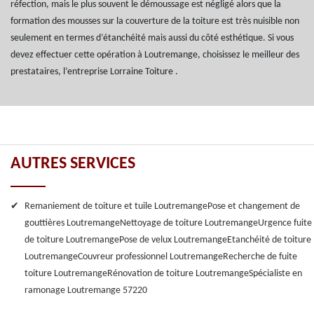
réfection, mais le plus souvent le démoussage est négligé alors que la
formation des mousses sur la couverture de la toiture est très nuisible non
seulement en termes d’étanchéité mais aussi du côté esthétique. Si vous
devez effectuer cette opération à Loutremange, choisissez le meilleur des
prestataires, l’entreprise Lorraine Toiture .
AUTRES SERVICES
Remaniement de toiture et tuile Loutremange
Pose et changement de
gouttières Loutremange
Nettoyage de toiture Loutremange
Urgence fuite
de toiture Loutremange
Pose de velux Loutremange
Etanchéité de toiture
Loutremange
Couvreur professionnel Loutremange
Recherche de fuite
toiture Loutremange
Rénovation de toiture Loutremange
Spécialiste en
ramonage Loutremange 57220