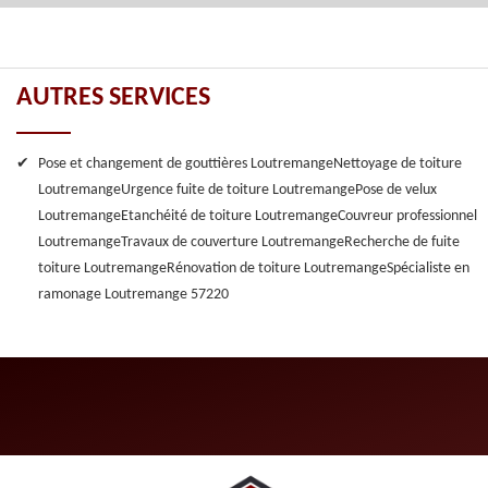
AUTRES SERVICES
Pose et changement de gouttières Loutremange
Nettoyage de toiture
Loutremange
Urgence fuite de toiture Loutremange
Pose de velux
Loutremange
Etanchéité de toiture Loutremange
Couvreur professionnel
Loutremange
Travaux de couverture Loutremange
Recherche de fuite
toiture Loutremange
Rénovation de toiture Loutremange
Spécialiste en
ramonage Loutremange 57220