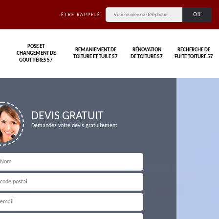
ÊTRE RAPPELÉ
POSE ET
REMANIEMENT DE
RÉNOVATION
RECHERCHE DE
CHANGEMENT DE
TOITURE ET TUILE 57
DE TOITURE 57
FUITE TOITURE 57
GOUTTIÈRES 57
DEVIS GRATUIT
Demandez votre devis gratuitement