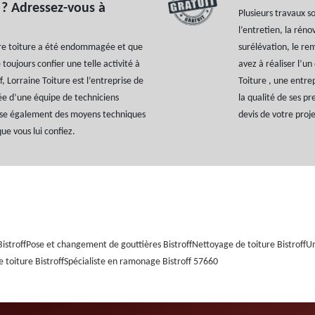
f ? Adressez-vous à
Plusieurs travaux s
l’entretien, la réno
tre toiture a été endommagée et que
surélévation, le re
 toujours confier une telle activité à
avez à réaliser l’un
ff, Lorraine Toiture est l’entreprise de
Toiture , une entre
ée d’une équipe de techniciens
la qualité de ses pr
pose également des moyens techniques
devis de votre proj
ue vous lui confiez.
istroff
Pose et changement de gouttières Bistroff
Nettoyage de toiture Bistroff
Ur
 toiture Bistroff
Spécialiste en ramonage Bistroff 57660