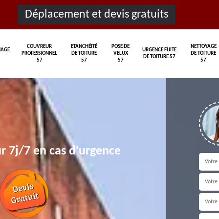
Déplacement et devis gratuits
COUVREUR
ETANCHÉITÉ
POSE DE
NETTOYAGE
AGE
URGENCE FUITE
PROFESSIONNEL
DE TOITURE
VELUX
DE TOITURE
DE TOITURE 57
57
57
57
57
r 7j/7 en cas d'urgence