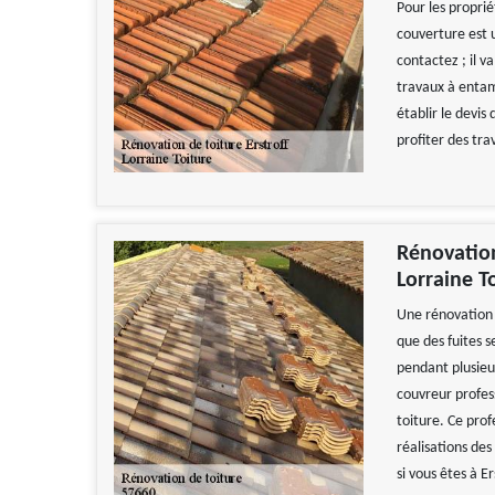
Pour les proprié
couverture est u
contactez ; il va
travaux à entame
établir le devis
profiter des tra
Rénovation
Lorraine T
Une rénovation 
que des fuites s
pendant plusieu
couvreur profess
toiture. Ce prof
réalisations de
si vous êtes à E