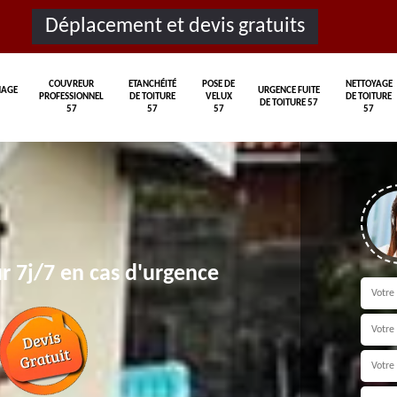
Déplacement et devis gratuits
COUVREUR
ETANCHÉITÉ
POSE DE
NETTOYAGE
AGE
URGENCE FUITE
PROFESSIONNEL
DE TOITURE
VELUX
DE TOITURE
DE TOITURE 57
57
57
57
57
r 7j/7 en cas d'urgence