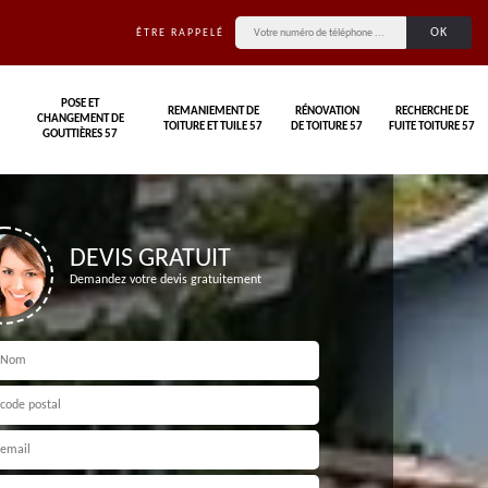
ÊTRE RAPPELÉ
POSE ET
REMANIEMENT DE
RÉNOVATION
RECHERCHE DE
CHANGEMENT DE
TOITURE ET TUILE 57
DE TOITURE 57
FUITE TOITURE 57
GOUTTIÈRES 57
DEVIS GRATUIT
Demandez votre devis gratuitement