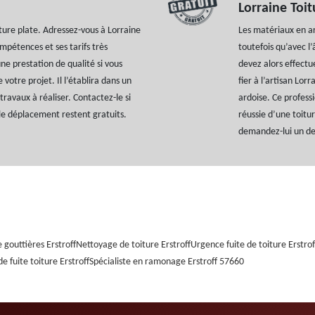
Lorraine Toit
ture plate. Adressez-vous à Lorraine
Les matériaux en ard
mpétences et ses tarifs très
toutefois qu’avec l
une prestation de qualité si vous
devez alors effectu
 votre projet. Il l’établira dans un
fier à l’artisan Lor
s travaux à réaliser. Contactez-le si
ardoise. Ce profes
t le déplacement restent gratuits.
réussie d’une toitu
demandez-lui un de
gouttières Erstroff
Nettoyage de toiture Erstroff
Urgence fuite de toiture Erstrof
e fuite toiture Erstroff
Spécialiste en ramonage Erstroff 57660