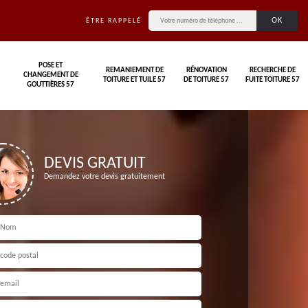
ÊTRE RAPPELÉ
POSE ET
REMANIEMENT DE
RÉNOVATION
RECHERCHE DE
CHANGEMENT DE
TOITURE ET TUILE 57
DE TOITURE 57
FUITE TOITURE 57
GOUTTIÈRES 57
DEVIS GRATUIT
Demandez votre devis gratuitement