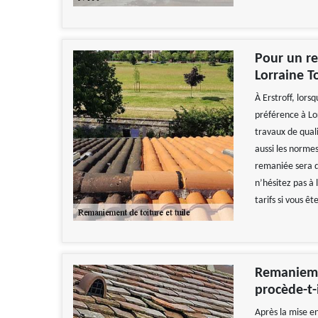
Pour un re
Lorraine To
À Erstroff, lors
préférence à Lor
travaux de quali
aussi les norme
remaniée sera d
n’hésitez pas à 
tarifs si vous ête
Remanieme
procède-t-i
Après la mise en