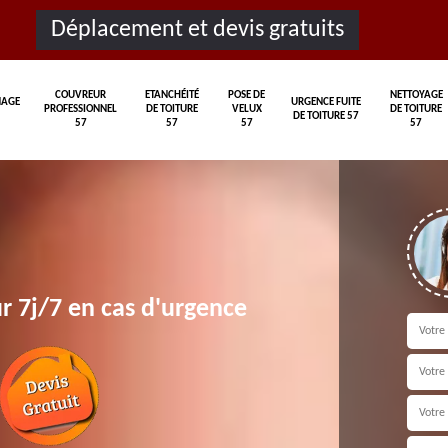
Déplacement et devis gratuits
COUVREUR
ETANCHÉITÉ
POSE DE
NETTOYAGE
AGE
URGENCE FUITE
PROFESSIONNEL
DE TOITURE
VELUX
DE TOITURE
DE TOITURE 57
57
57
57
57
r 7j/7 en cas d'urgence