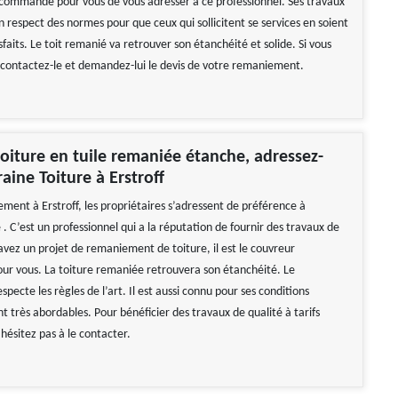
 recommandé pour vous de vous adresser à ce professionnel. Ses travaux
 respect des normes pour que ceux qui sollicitent se services en soient
faits. Le toit remanié va retrouver son étanchéité et solide. Si vous
 ; contactez-le et demandez-lui le devis de votre remaniement.
oiture en tuile remaniée étanche, adressez-
aine Toiture à Erstroff
ment à Erstroff, les propriétaires s’adressent de préférence à
 . C’est un professionnel qui a la réputation de fournir des travaux de
 avez un projet de remaniement de toiture, il est le couvreur
 vous. La toiture remaniée retrouvera son étanchéité. Le
ecte les règles de l’art. Il est aussi connu pour ses conditions
ont très abordables. Pour bénéficier des travaux de qualité à tarifs
hésitez pas à le contacter.