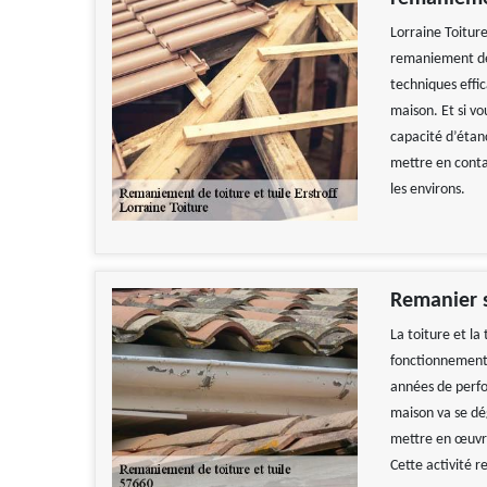
Lorraine Toitur
remaniement de 
techniques effi
maison. Et si vo
capacité d’étanc
mettre en conta
les environs.
Remanier s
La toiture et la
fonctionnement 
années de perfor
maison va se dég
mettre en œuvre
Cette activité 