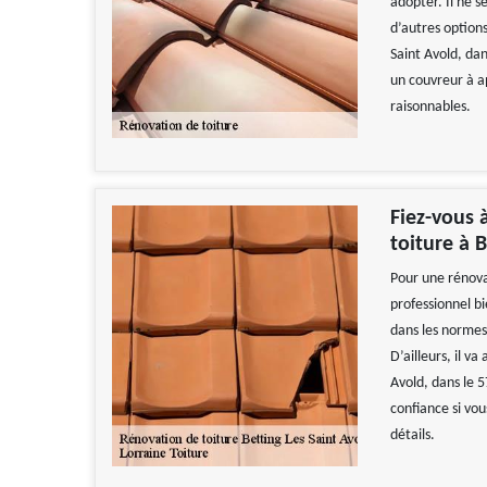
adopter. Il ne s
d’autres options
Saint Avold, dan
un couvreur à ap
raisonnables.
Fiez-vous 
toiture à 
Pour une rénovat
professionnel b
dans les normes 
D’ailleurs, il v
Avold, dans le 5
confiance si vou
détails.