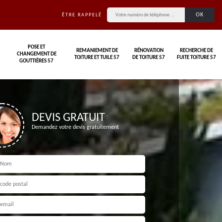
ÊTRE RAPPELÉ
POSE ET
REMANIEMENT DE
RÉNOVATION
RECHERCHE DE
CHANGEMENT DE
TOITURE ET TUILE 57
DE TOITURE 57
FUITE TOITURE 57
GOUTTIÈRES 57
DEVIS GRATUIT
Demandez votre devis gratuitement