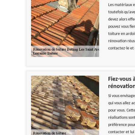
Les matériaux en
toutefois qu’av
devez alors effe
pouvez vous fier
toiture en ardo
rénovation réus
contactez-le et
Fiez-vous à
rénovation
Si vous envisag
qui vous allez 
pour vous. Cett
réalisations son
préférence pour
contacter et lui