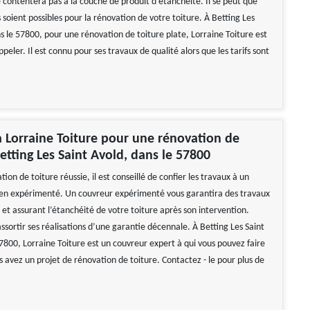
e contentera pas à la couche de produit d’étanchéité. Il se peut que
 soient possibles pour la rénovation de votre toiture. À Betting Les
s le 57800, pour une rénovation de toiture plate, Lorraine Toiture est
peler. Il est connu pour ses travaux de qualité alors que les tarifs sont
à Lorraine Toiture pour une rénovation de
Betting Les Saint Avold, dans le 57800
ion de toiture réussie, il est conseillé de confier les travaux à un
ien expérimenté. Un couvreur expérimenté vous garantira des travaux
et assurant l’étanchéité de votre toiture après son intervention.
a assortir ses réalisations d’une garantie décennale. À Betting Les Saint
7800, Lorraine Toiture est un couvreur expert à qui vous pouvez faire
s avez un projet de rénovation de toiture. Contactez - le pour plus de