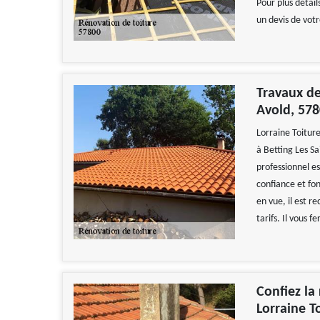
Pour plus détail
un devis de votr
Travaux de
Avold, 578
Lorraine Toitur
à Betting Les Sa
professionnel es
confiance et fon
en vue, il est 
tarifs. Il vous f
Confiez la
Lorraine T