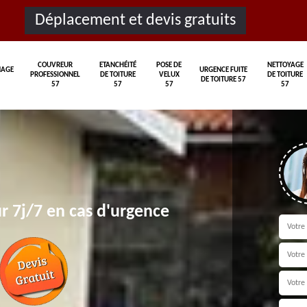
Déplacement et devis gratuits
COUVREUR
ETANCHÉITÉ
POSE DE
NETTOYAGE
AGE
URGENCE FUITE
PROFESSIONNEL
DE TOITURE
VELUX
DE TOITURE
DE TOITURE 57
57
57
57
57
r 7j/7 en cas d'urgence