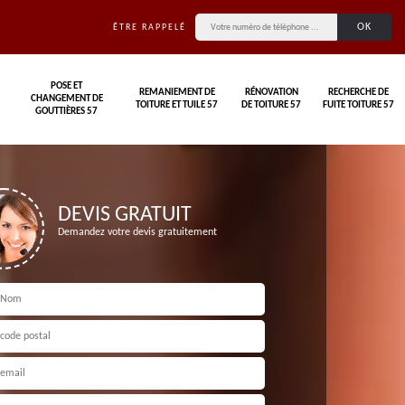
ÊTRE RAPPELÉ
POSE ET
REMANIEMENT DE
RÉNOVATION
RECHERCHE DE
CHANGEMENT DE
TOITURE ET TUILE 57
DE TOITURE 57
FUITE TOITURE 57
GOUTTIÈRES 57
DEVIS GRATUIT
Demandez votre devis gratuitement