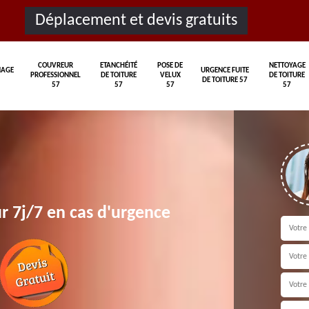
Déplacement et devis gratuits
COUVREUR
ETANCHÉITÉ
POSE DE
NETTOYAGE
AGE
URGENCE FUITE
PROFESSIONNEL
DE TOITURE
VELUX
DE TOITURE
DE TOITURE 57
57
57
57
57
r 7j/7 en cas d'urgence