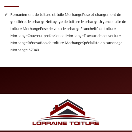
Remaniement de toiture et tuile Morhange
Pose et changement de
gouttières Morhange
Nettoyage de toiture Morhange
Urgence fuite de
toiture Morhange
Pose de velux Morhange
Etanchéité de toiture
Morhange
Couvreur professionnel Morhange
Travaux de couverture
Morhange
Rénovation de toiture Morhange
Spécialiste en ramonage
Morhange 57340