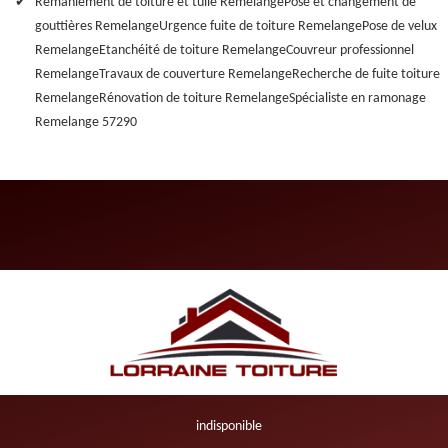
Remaniement de toiture et tuile Remelange
Pose et changement de
gouttières Remelange
Urgence fuite de toiture Remelange
Pose de velux
Remelange
Etanchéité de toiture Remelange
Couvreur professionnel
Remelange
Travaux de couverture Remelange
Recherche de fuite toiture
Remelange
Rénovation de toiture Remelange
Spécialiste en ramonage
Remelange 57290
indisponible