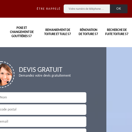
ÊTRE RAPPELÉ
POSE ET
REMANIEMENT DE
RÉNOVATION
RECHERCHE DE
CHANGEMENT DE
TOITURE ET TUILE 57
DE TOITURE 57
FUITE TOITURE 57
GOUTTIÈRES 57
DEVIS GRATUIT
Demandez votre devis gratuitement