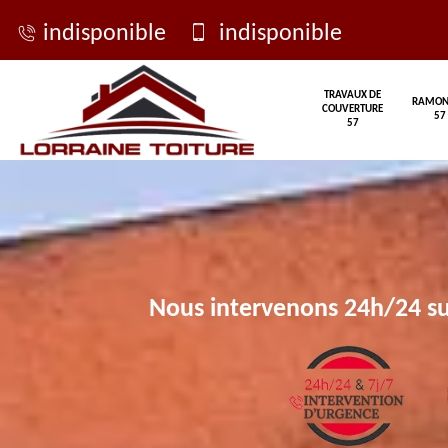
indisponible
indisponible
TRAVAUX DE
RAMON
COUVERTURE
57
57
Nous intervenons 24h/24 su