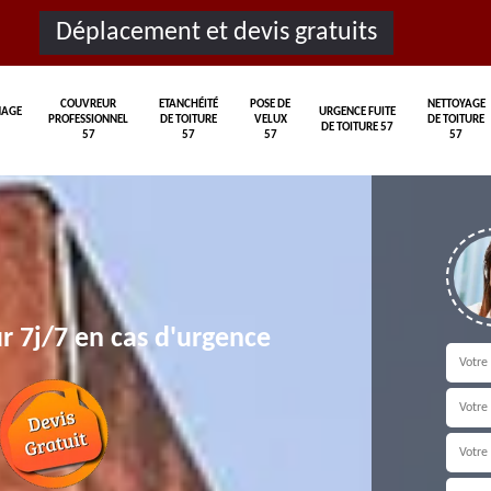
Déplacement et devis gratuits
COUVREUR
ETANCHÉITÉ
POSE DE
NETTOYAGE
AGE
URGENCE FUITE
PROFESSIONNEL
DE TOITURE
VELUX
DE TOITURE
DE TOITURE 57
57
57
57
57
r 7j/7 en cas d'urgence