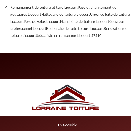
Remaniement de toiture et tuile Liocourt
Pose et changement de
gouttières Liocourt
Nettoyage de toiture Liocourt
Urgence fuite de toiture
Liocourt
Pose de velux Liocourt
Etanchéité de toiture Liocourt
Couvreur
professionnel Liocourt
Recherche de fuite toiture Liocourt
Rénovation de
toiture Liocourt
Spécialiste en ramonage Liocourt 57590
indisponible