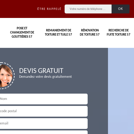
ÊTRE RAPPELÉ
POSE ET
REMANIEMENT DE
RÉNOVATION
RECHERCHE DE
CHANGEMENT DE
TOITURE ET TUILE 57
DE TOITURE 57
FUITE TOITURE 57
GOUTTIÈRES 57
DEVIS GRATUIT
Demandez votre devis gratuitement