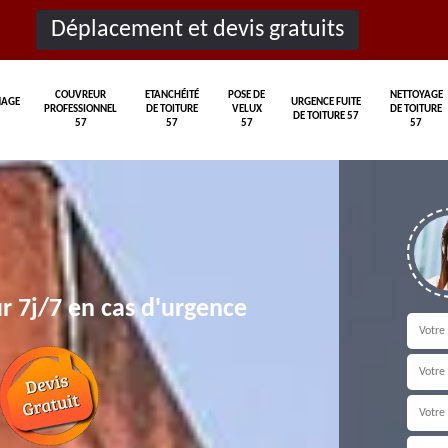
Déplacement et devis gratuits
COUVREUR
ETANCHÉITÉ
POSE DE
NETTOYAGE
AGE
URGENCE FUITE
PROFESSIONNEL
DE TOITURE
VELUX
DE TOITURE
DE TOITURE 57
57
57
57
57
r 7j/7 en cas d'urgence