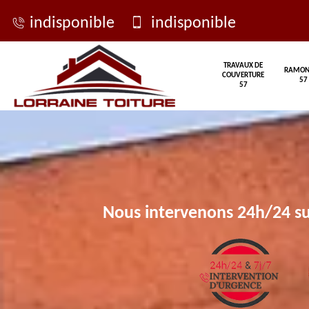
indisponible
indisponible
TRAVAUX DE
RAMON
COUVERTURE
57
57
Nous intervenons 24h/24 su