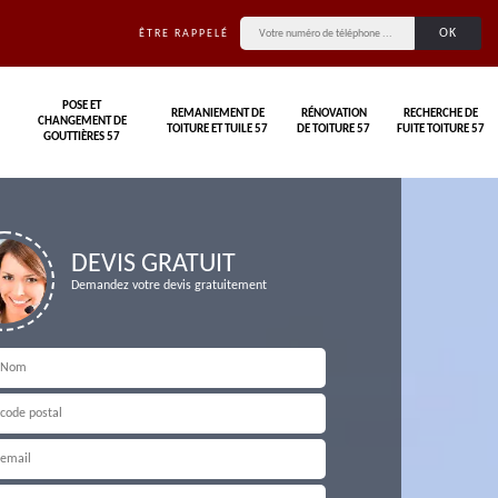
ÊTRE RAPPELÉ
POSE ET
REMANIEMENT DE
RÉNOVATION
RECHERCHE DE
CHANGEMENT DE
TOITURE ET TUILE 57
DE TOITURE 57
FUITE TOITURE 57
GOUTTIÈRES 57
DEVIS GRATUIT
Demandez votre devis gratuitement