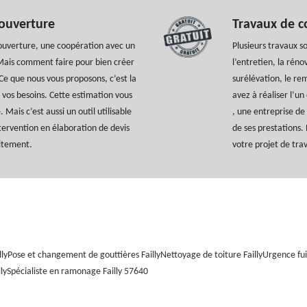
couverture
Travaux de c
ouverture, une coopération avec un
Plusieurs travaux s
 Mais comment faire pour bien créer
l’entretien, la réno
Ce que nous vous proposons, c’est la
surélévation, le re
 vos besoins. Cette estimation vous
avez à réaliser l’un
 Mais c’est aussi un outil utilisable
, une entreprise de
ntervention en élaboration de devis
de ses prestations. 
uitement.
votre projet de trav
ly
Pose et changement de gouttières Failly
Nettoyage de toiture Failly
Urgence fuit
ly
Spécialiste en ramonage Failly 57640