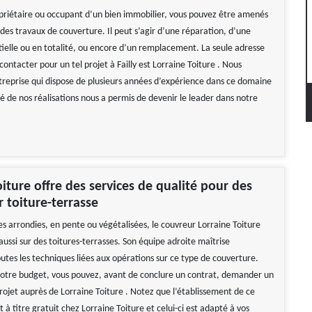
priétaire ou occupant d’un bien immobilier, vous pouvez être amenés
des travaux de couverture. Il peut s’agir d’une réparation, d’une
tielle ou en totalité, ou encore d’un remplacement. La seule adresse
ontacter pour un tel projet à Failly est Lorraine Toiture . Nous
eprise qui dispose de plusieurs années d’expérience dans ce domaine
té de nos réalisations nous a permis de devenir le leader dans notre
oiture offre des services de qualité pour des
r toiture-terrasse
es arrondies, en pente ou végétalisées, le couvreur Lorraine Toiture
aussi sur des toitures-terrasses. Son équipe adroite maîtrise
utes les techniques liées aux opérations sur ce type de couverture.
votre budget, vous pouvez, avant de conclure un contrat, demander un
rojet auprès de Lorraine Toiture . Notez que l’établissement de ce
 à titre gratuit chez Lorraine Toiture et celui-ci est adapté à vos