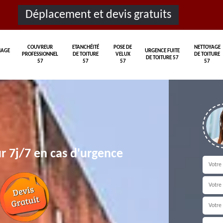
Déplacement et devis gratuits
COUVREUR
ETANCHÉITÉ
POSE DE
NETTOYAGE
AGE
URGENCE FUITE
PROFESSIONNEL
DE TOITURE
VELUX
DE TOITURE
DE TOITURE 57
57
57
57
57
r 7j/7 en cas d'urgence