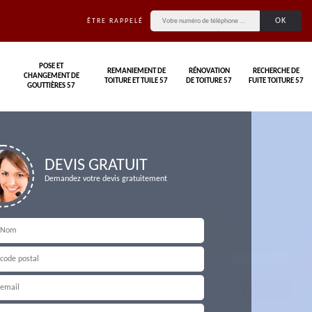
ÊTRE RAPPELÉ
POSE ET
REMANIEMENT DE
RÉNOVATION
RECHERCHE DE
CHANGEMENT DE
TOITURE ET TUILE 57
DE TOITURE 57
FUITE TOITURE 57
GOUTTIÈRES 57
DEVIS GRATUIT
Demandez votre devis gratuitement