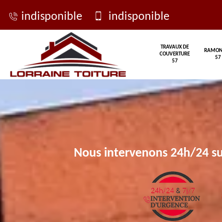
indisponible
indisponible
TRAVAUX DE
RAMON
COUVERTURE
57
57
Nous intervenons 24h/24 su