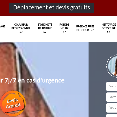
Déplacement et devis gratuits
COUVREUR
ETANCHÉITÉ
POSE DE
NETTOYAGE
AGE
URGENCE FUITE
PROFESSIONNEL
DE TOITURE
VELUX
DE TOITURE
DE TOITURE 57
57
57
57
57
r 7j/7 en cas d'urgence