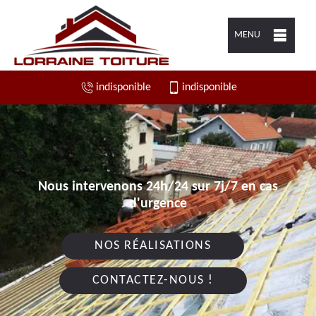
MENU
indisponible
indisponible
Nous intervenons 24h/24 sur 7j/7 en cas
d'urgence
NOS RÉALISATIONS
CONTACTEZ-NOUS !