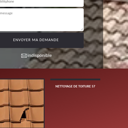
indisponible
NETTOYAGE DE TOITURE 57
POSE ET 
GOUT