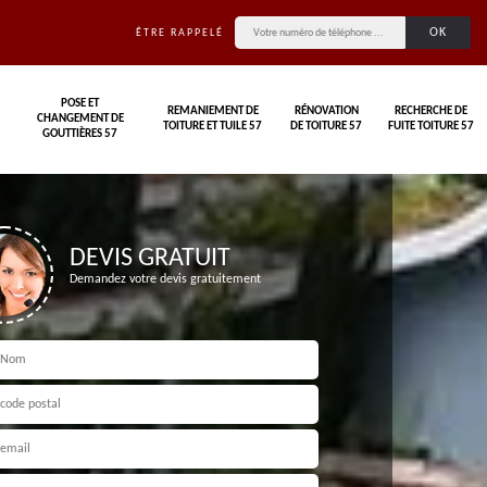
ÊTRE RAPPELÉ
POSE ET
REMANIEMENT DE
RÉNOVATION
RECHERCHE DE
CHANGEMENT DE
TOITURE ET TUILE 57
DE TOITURE 57
FUITE TOITURE 57
GOUTTIÈRES 57
DEVIS GRATUIT
Demandez votre devis gratuitement