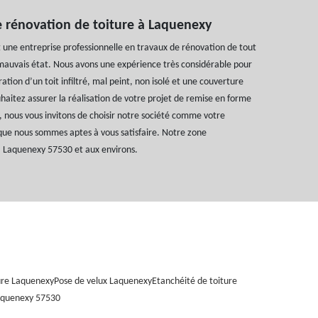
e rénovation de toiture à Laquenexy
t une entreprise professionnelle en travaux de rénovation de tout
mauvais état. Nous avons une expérience très considérable pour
ation d’un toit infiltré, mal peint, non isolé et une couverture
uhaitez assurer la réalisation de votre projet de remise en forme
, nous vous invitons de choisir notre société comme votre
que nous sommes aptes à vous satisfaire. Notre zone
à Laquenexy 57530 et aux environs.
ure Laquenexy
Pose de velux Laquenexy
Etanchéité de toiture
aquenexy 57530