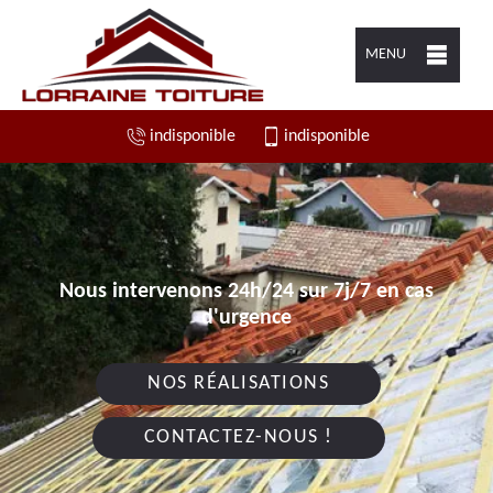
MENU
indisponible
indisponible
Nous intervenons 24h/24 sur 7j/7 en cas
d'urgence
NOS RÉALISATIONS
CONTACTEZ-NOUS !