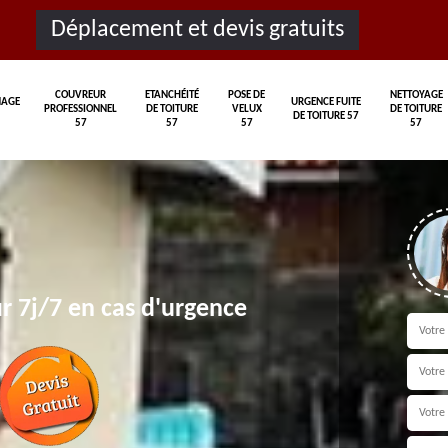
Déplacement et devis gratuits
COUVREUR
ETANCHÉITÉ
POSE DE
NETTOYAGE
AGE
URGENCE FUITE
PROFESSIONNEL
DE TOITURE
VELUX
DE TOITURE
DE TOITURE 57
57
57
57
57
r 7j/7 en cas d'urgence