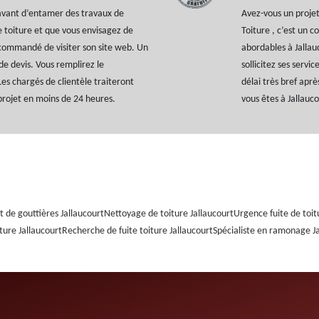
 avant d’entamer des travaux de
Avez-vous un projet
e toiture et que vous envisagez de
Toiture , c’est un 
 recommandé de visiter son site web. Un
abordables à Jallauc
e devis. Vous remplirez le
sollicitez ses servi
Les chargés de clientèle traiteront
délai très bref après
projet en moins de 24 heures.
vous êtes à Jallauc
 de gouttières Jallaucourt
Nettoyage de toiture Jallaucourt
Urgence fuite de toit
ture Jallaucourt
Recherche de fuite toiture Jallaucourt
Spécialiste en ramonage J