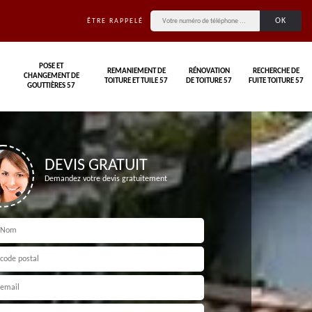
ÊTRE RAPPELÉ
POSE ET
REMANIEMENT DE
RÉNOVATION
RECHERCHE DE
CHANGEMENT DE
TOITURE ET TUILE 57
DE TOITURE 57
FUITE TOITURE 57
GOUTTIÈRES 57
DEVIS GRATUIT
Demandez votre devis gratuitement