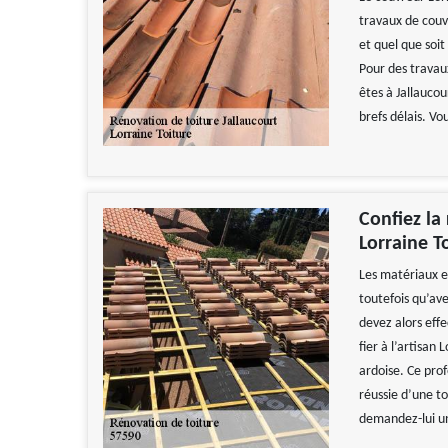
travaux de couve
et quel que soi
Pour des travaux
êtes à Jallaucou
brefs délais. Vo
Confiez la
Lorraine T
Les matériaux en
toutefois qu’av
devez alors eff
fier à l’artisan
ardoise. Ce pro
réussie d’une t
demandez-lui un