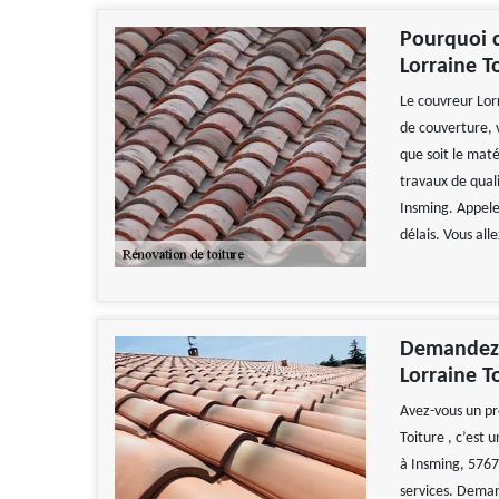
Pourquoi c
Lorraine T
Le couvreur Lor
de couverture, v
que soit le mat
travaux de quali
Insming. Appelez
délais. Vous all
Demandez l
Lorraine T
Avez-vous un pr
Toiture , c’est
à Insming, 57670
services. Demand