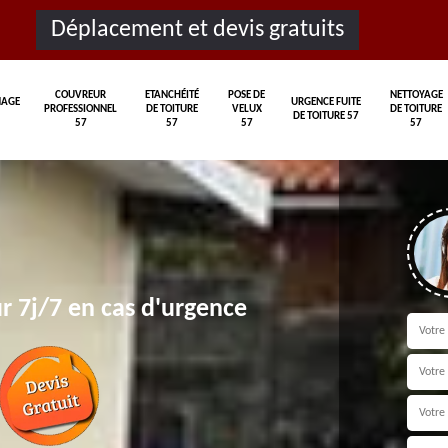
Déplacement et devis gratuits
COUVREUR
ETANCHÉITÉ
POSE DE
NETTOYAGE
AGE
URGENCE FUITE
PROFESSIONNEL
DE TOITURE
VELUX
DE TOITURE
DE TOITURE 57
57
57
57
57
r 7j/7 en cas d'urgence