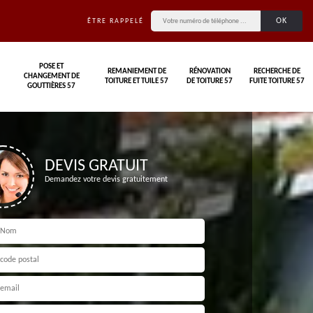
ÊTRE RAPPELÉ
POSE ET
REMANIEMENT DE
RÉNOVATION
RECHERCHE DE
CHANGEMENT DE
TOITURE ET TUILE 57
DE TOITURE 57
FUITE TOITURE 57
GOUTTIÈRES 57
DEVIS GRATUIT
Demandez votre devis gratuitement