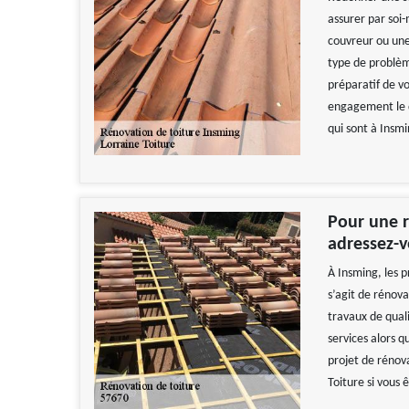
assurer par soi
couvreur ou une
type de problèm
préparatif de v
engagement le d
qui sont à Insm
Pour une r
adressez-v
À Insming, les p
s’agit de rénov
travaux de quali
services alors qu
projet de rénov
Toiture si vous 