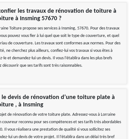
onfier les travaux de rénovation de toiture à
oiture à Insming 57670 ?
raine Toiture propose ses services à Insming, 57670. Pour des travaux
ous pouvez vous fier à lui quel que soit le type de couverture, et quel
ériau de couverture. Les travaux sont conformes aux normes. Pour des
té, ne cherchez plus ailleurs, confiez-lui vos travaux si vous êtes à
-le et demandez-lui un devis. Il vous l’établira dans les plus brefs
ez découvrir que ses tarifs sont très raisonnables.
e devis de rénovation d’une toiture plate à
oiture , à Insming
ojet de rénovation de votre toiture plate. Adressez-vous à Lorraine
 un couvreur reconnu pour ses compétences et ses tarifs très abordables
. Il vous réalisera une prestation de qualité si vous sollicitez ses
ez-lui un devis de votre projet. Il l’établira dans un délai très bref