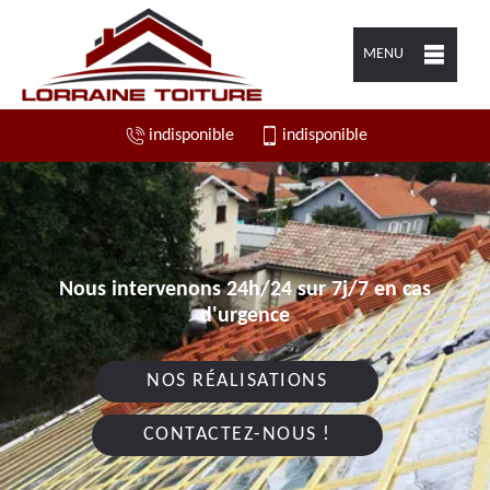
MENU
indisponible
indisponible
Nous intervenons 24h/24 sur 7j/7 en cas
d'urgence
NOS RÉALISATIONS
CONTACTEZ-NOUS !