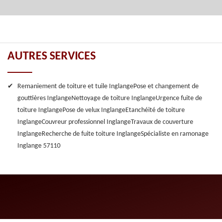
AUTRES SERVICES
Remaniement de toiture et tuile Inglange
Pose et changement de
gouttières Inglange
Nettoyage de toiture Inglange
Urgence fuite de
toiture Inglange
Pose de velux Inglange
Etanchéité de toiture
Inglange
Couvreur professionnel Inglange
Travaux de couverture
Inglange
Recherche de fuite toiture Inglange
Spécialiste en ramonage
Inglange 57110