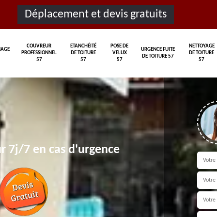
Déplacement et devis gratuits
COUVREUR
ETANCHÉITÉ
POSE DE
NETTOYAGE
AGE
URGENCE FUITE
PROFESSIONNEL
DE TOITURE
VELUX
DE TOITURE
DE TOITURE 57
57
57
57
57
r 7j/7 en cas d'urgence