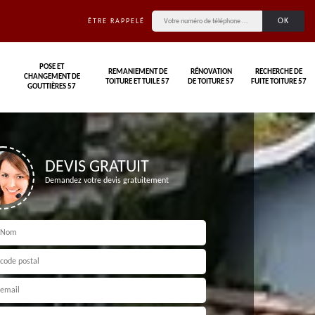
ÊTRE RAPPELÉ
POSE ET
REMANIEMENT DE
RÉNOVATION
RECHERCHE DE
CHANGEMENT DE
TOITURE ET TUILE 57
DE TOITURE 57
FUITE TOITURE 57
GOUTTIÈRES 57
DEVIS GRATUIT
Demandez votre devis gratuitement