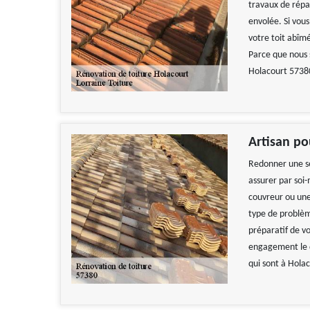
travaux de répar
envolée. Si vous
votre toit abîm
Parce que nous 
Holacourt 57380
Artisan po
Redonner une s
assurer par soi
couvreur ou une
type de problèm
préparatif de v
engagement le d
qui sont à Hola