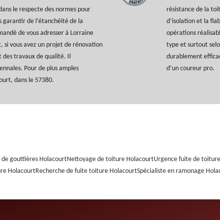
 dans le respecte des normes pour
résistance de la toi
s garantir de l’étanchéité de la
d’isolation et la fia
mmandé de vous adresser à Lorraine
opérations réalisabl
, si vous avez un projet de rénovation
type et surtout selo
 des travaux de qualité. Il
durablement efficac
ennales. Pour de plus amples
d’un coureur pro.
ourt, dans le 57380.
de gouttières Holacourt
Nettoyage de toiture Holacourt
Urgence fuite de toitur
ure Holacourt
Recherche de fuite toiture Holacourt
Spécialiste en ramonage Hola