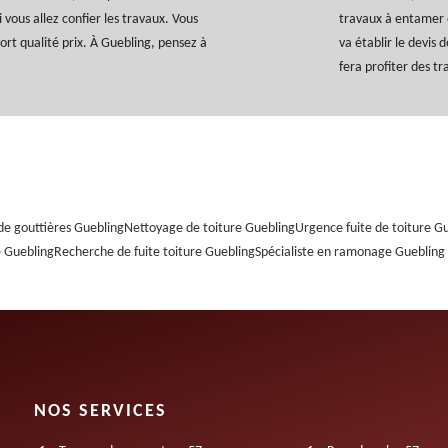
i vous allez confier les travaux. Vous
travaux à entamer et
ort qualité prix. À Guebling, pensez à
va établir le devis 
fera profiter des tr
e gouttières Guebling
Nettoyage de toiture Guebling
Urgence fuite de toiture G
e Guebling
Recherche de fuite toiture Guebling
Spécialiste en ramonage Guebling
NOS SERVICES