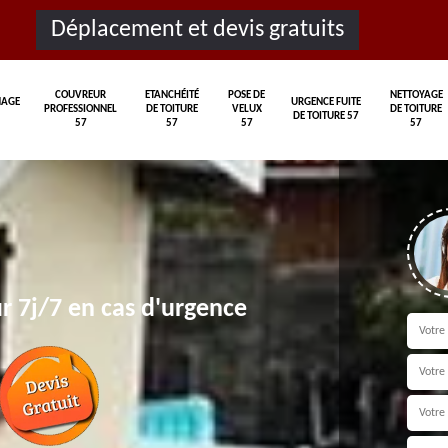
Déplacement et devis gratuits
COUVREUR
ETANCHÉITÉ
POSE DE
NETTOYAGE
AGE
URGENCE FUITE
PROFESSIONNEL
DE TOITURE
VELUX
DE TOITURE
DE TOITURE 57
57
57
57
57
r 7j/7 en cas d'urgence