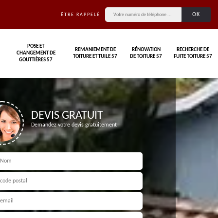
ÊTRE RAPPELÉ
POSE ET
REMANIEMENT DE
RÉNOVATION
RECHERCHE DE
CHANGEMENT DE
TOITURE ET TUILE 57
DE TOITURE 57
FUITE TOITURE 57
GOUTTIÈRES 57
DEVIS GRATUIT
Demandez votre devis gratuitement