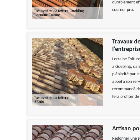
durablement eff
coureur pro.
Travaux de
l’entrepris
Lorraine Toitur
à Guebling, dans
plébiscité par l
appel à son serv
recommandé de l
fera profiter de
Artisan po
Redonner une s