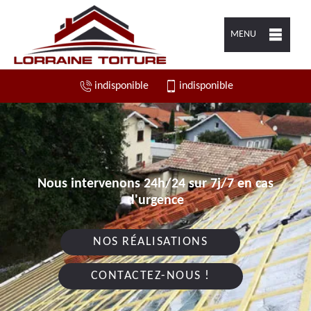
MENU
indisponible
indisponible
Nous intervenons 24h/24 sur 7j/7 en cas
d'urgence
NOS RÉALISATIONS
CONTACTEZ-NOUS !