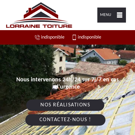
MENU
indisponible
indisponible
Nous intervenons 24h/24 sur 7j/7 en cas
d'urgence
NOS RÉALISATIONS
CONTACTEZ-NOUS !