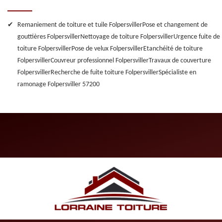
Remaniement de toiture et tuile Folpersviller
Pose et changement de
gouttières Folpersviller
Nettoyage de toiture Folpersviller
Urgence fuite de
toiture Folpersviller
Pose de velux Folpersviller
Etanchéité de toiture
Folpersviller
Couvreur professionnel Folpersviller
Travaux de couverture
Folpersviller
Recherche de fuite toiture Folpersviller
Spécialiste en
ramonage Folpersviller 57200