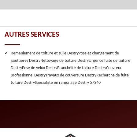
AUTRES SERVICES
Remaniement de toiture et tuile Destry
Pose et changement de
gouttières Destry
Nettoyage de toiture Destry
Urgence fuite de toiture
Destry
Pose de velux Destry
Etanchéité de toiture Destry
Couvreur
professionnel Destry
Travaux de couverture Destry
Recherche de fuite
toiture Destry
Spécialiste en ramonage Destry 57340