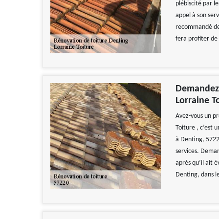
plébiscité par l
appel à son serv
recommandé de l
fera profiter de
Demandez l
Lorraine T
Avez-vous un pr
Toiture , c’est
à Denting, 57220
services. Demand
après qu’il ait é
Denting, dans l