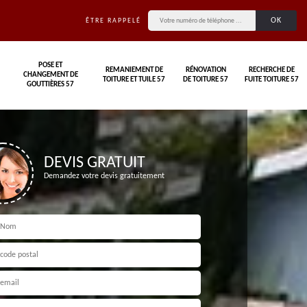
ÊTRE RAPPELÉ
POSE ET
REMANIEMENT DE
RÉNOVATION
RECHERCHE DE
CHANGEMENT DE
TOITURE ET TUILE 57
DE TOITURE 57
FUITE TOITURE 57
GOUTTIÈRES 57
DEVIS GRATUIT
Demandez votre devis gratuitement