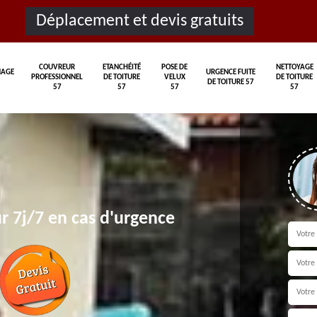
Déplacement et devis gratuits
COUVREUR
ETANCHÉITÉ
POSE DE
NETTOYAGE
AGE
URGENCE FUITE
PROFESSIONNEL
DE TOITURE
VELUX
DE TOITURE
DE TOITURE 57
57
57
57
57
r 7j/7 en cas d'urgence