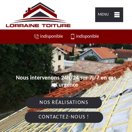
MENU
indisponible
indisponible
Nous intervenons 24h/24 sur 7j/7 en cas
d'urgence
NOS RÉALISATIONS
CONTACTEZ-NOUS !