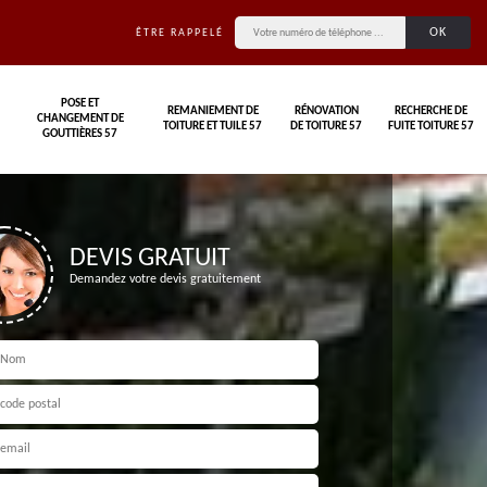
ÊTRE RAPPELÉ
POSE ET
REMANIEMENT DE
RÉNOVATION
RECHERCHE DE
CHANGEMENT DE
TOITURE ET TUILE 57
DE TOITURE 57
FUITE TOITURE 57
GOUTTIÈRES 57
DEVIS GRATUIT
Demandez votre devis gratuitement