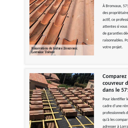
À Bronvaux, 571
des propriétair
actif, ce profes
attentes si vous
de garanties déc
raisonnables. Po
votre projet.
Comparez l
couvreur d
dans le 57
Pour identifier 
cadre d’une réno
professionnels 
qu’à les compare
adresser à Lorra