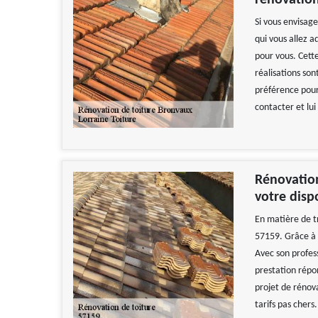
rénovation
Si vous envisag
qui vous allez 
pour vous. Cett
réalisations son
préférence pour
contacter et lui
Rénovation
votre disp
En matière de t
57159. Grâce à s
Avec son profes
prestation répon
projet de rénova
tarifs pas chers