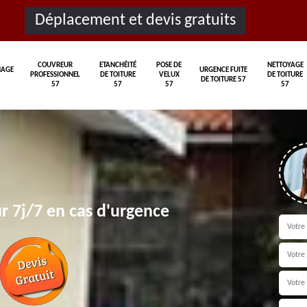
Déplacement et devis gratuits
COUVREUR
ETANCHÉITÉ
POSE DE
NETTOYAGE
AGE
URGENCE FUITE
PROFESSIONNEL
DE TOITURE
VELUX
DE TOITURE
DE TOITURE 57
57
57
57
57
r 7j/7 en cas d'urgence