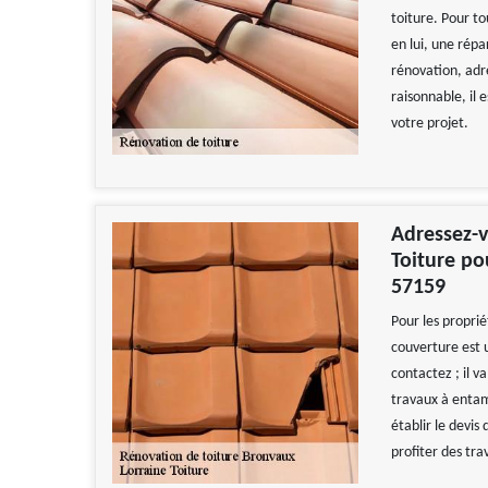
toiture. Pour to
en lui, une répa
rénovation, adre
raisonnable, il
votre projet.
Adressez-v
Toiture po
57159
Pour les proprié
couverture est u
contactez ; il va
travaux à entame
établir le devis
profiter des tra