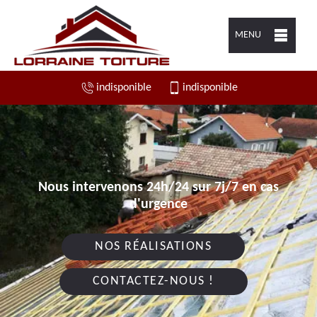
MENU
indisponible
indisponible
Nous intervenons 24h/24 sur 7j/7 en cas
d'urgence
NOS RÉALISATIONS
CONTACTEZ-NOUS !