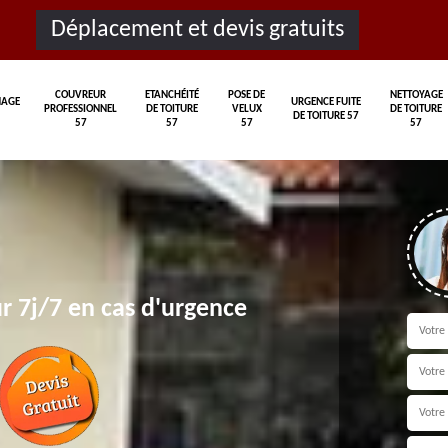
Déplacement et devis gratuits
COUVREUR
ETANCHÉITÉ
POSE DE
NETTOYAGE
AGE
URGENCE FUITE
PROFESSIONNEL
DE TOITURE
VELUX
DE TOITURE
DE TOITURE 57
57
57
57
57
r 7j/7 en cas d'urgence