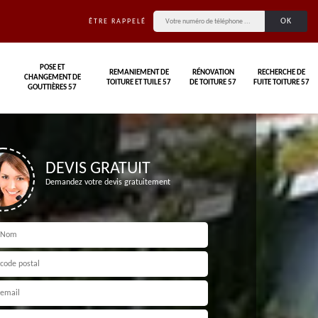
ÊTRE RAPPELÉ
POSE ET
REMANIEMENT DE
RÉNOVATION
RECHERCHE DE
CHANGEMENT DE
TOITURE ET TUILE 57
DE TOITURE 57
FUITE TOITURE 57
GOUTTIÈRES 57
DEVIS GRATUIT
Demandez votre devis gratuitement