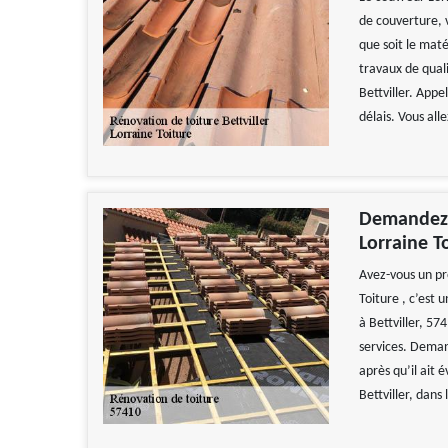
de couverture, v
que soit le mat
travaux de quali
Bettviller. Appe
délais. Vous all
Demandez l
Lorraine To
Avez-vous un pr
Toiture , c’est
à Bettviller, 574
services. Demand
après qu’il ait é
Bettviller, dans