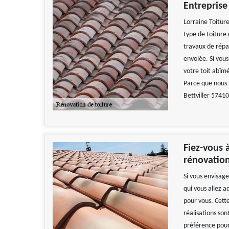
Entreprise
Lorraine Toitur
type de toiture
travaux de répar
envolée. Si vous
votre toit abîm
Parce que nous 
Bettviller 57410
Fiez-vous à
rénovation
Si vous envisag
qui vous allez 
pour vous. Cett
réalisations son
préférence pour