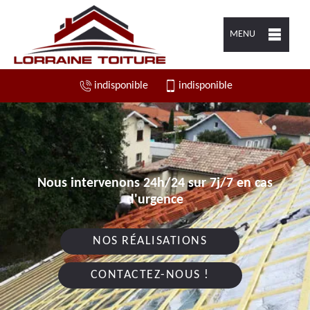
MENU
indisponible
indisponible
Nous intervenons 24h/24 sur 7j/7 en cas
d'urgence
NOS RÉALISATIONS
CONTACTEZ-NOUS !