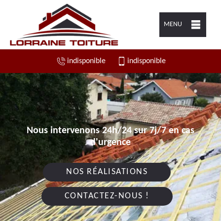
MENU
indisponible
indisponible
Nous intervenons 24h/24 sur 7j/7 en cas
d'urgence
NOS RÉALISATIONS
CONTACTEZ-NOUS !