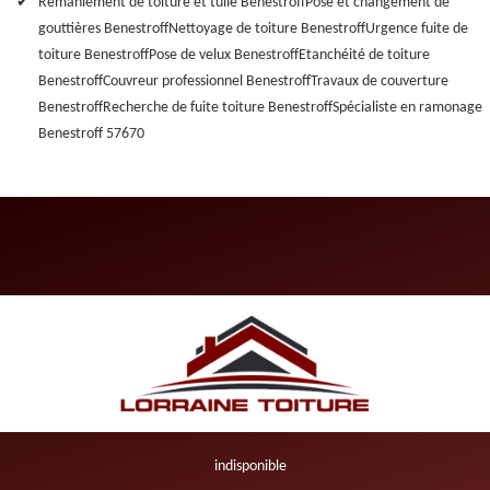
Remaniement de toiture et tuile Benestroff
Pose et changement de
gouttières Benestroff
Nettoyage de toiture Benestroff
Urgence fuite de
toiture Benestroff
Pose de velux Benestroff
Etanchéité de toiture
Benestroff
Couvreur professionnel Benestroff
Travaux de couverture
Benestroff
Recherche de fuite toiture Benestroff
Spécialiste en ramonage
Benestroff 57670
indisponible