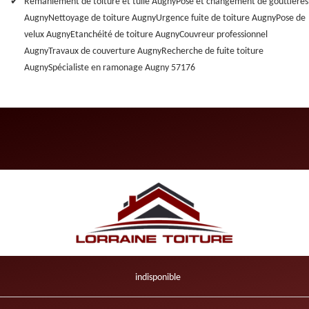
Remaniement de toiture et tuile Augny
Pose et changement de gouttières
Augny
Nettoyage de toiture Augny
Urgence fuite de toiture Augny
Pose de
velux Augny
Etanchéité de toiture Augny
Couvreur professionnel
Augny
Travaux de couverture Augny
Recherche de fuite toiture
Augny
Spécialiste en ramonage Augny 57176
indisponible