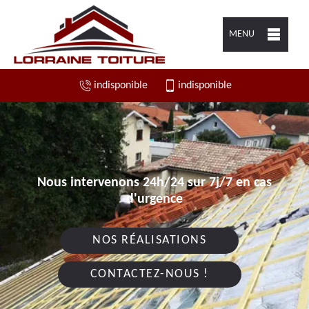
MENU
indisponible
indisponible
Nous intervenons 24h/24 sur 7j/7 en cas
d'urgence
NOS RÉALISATIONS
CONTACTEZ-NOUS !