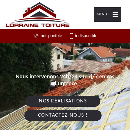
MENU
indisponible
indisponible
Nous intervenons 24h/24 sur 7j/7 en cas
d'urgence
NOS RÉALISATIONS
CONTACTEZ-NOUS !