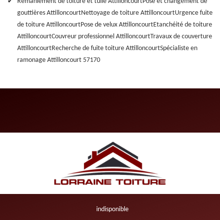
Remaniement de toiture et tuile Attilloncourt
Pose et changement de
gouttières Attilloncourt
Nettoyage de toiture Attilloncourt
Urgence fuite
de toiture Attilloncourt
Pose de velux Attilloncourt
Etanchéité de toiture
Attilloncourt
Couvreur professionnel Attilloncourt
Travaux de couverture
Attilloncourt
Recherche de fuite toiture Attilloncourt
Spécialiste en
ramonage Attilloncourt 57170
indisponible