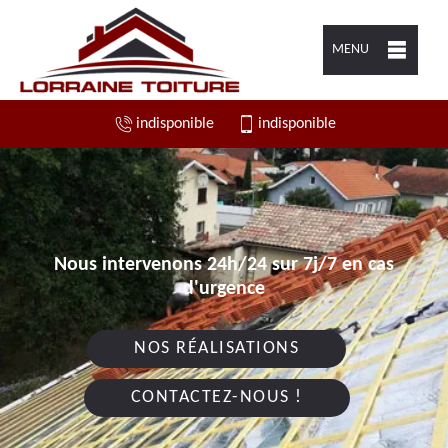
MENU
indisponible
indisponible
Nous intervenons 24h/24 sur 7j/7 en cas
d'urgence
NOS RÉALISATIONS
CONTACTEZ-NOUS !