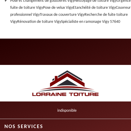
Pose et changement de gouttières Vigy
Nettoyage de toiture Vigy
Urgence
fuite de toiture Vigy
Pose de velux Vigy
Etanchéité de toiture Vigy
Couvreur
professionnel Vigy
Travaux de couverture Vigy
Recherche de fuite toiture
Vigy
Rénovation de toiture Vigy
Spécialiste en ramonage Vigy 57640
indisponible
NOS SERVICES