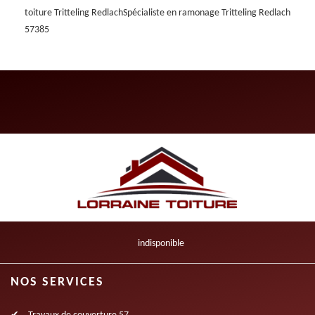
toiture Tritteling Redlach
Spécialiste en ramonage Tritteling Redlach
57385
indisponible
NOS SERVICES