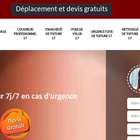
Déplacement et devis gratuits
COUVREUR
ETANCHÉITÉ
POSE DE
NETTOYAGE
AGE
URGENCE FUITE
PROFESSIONNEL
DE TOITURE
VELUX
DE TOITURE
DE TOITURE 57
57
57
57
57
r 7j/7 en cas d'urgence