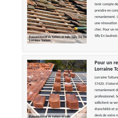
tenir compte de 
prendre en consi
remaniement. Un
une rénovation t
cher. Pour un r
Silly En Saulnois
Pour un re
Lorraine To
Lorraine Toiture
57420. Il interv
remaniement de 
professionnel. 
sollicitent se s
étanchéité et so
devis de votre