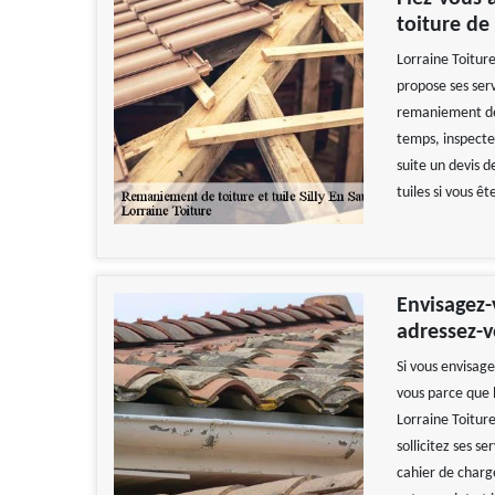
toiture de
Lorraine Toiture
propose ses serv
remaniement de t
temps, inspecter
suite un devis 
tuiles si vous êt
Envisagez-
adressez-v
Si vous envisag
vous parce que l
Lorraine Toiture
sollicitez ses se
cahier de charge