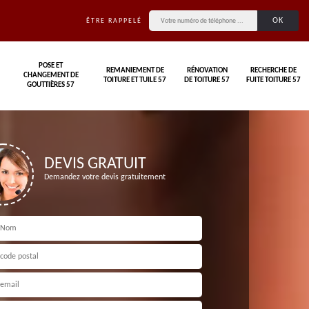
ÊTRE RAPPELÉ
POSE ET
REMANIEMENT DE
RÉNOVATION
RECHERCHE DE
CHANGEMENT DE
TOITURE ET TUILE 57
DE TOITURE 57
FUITE TOITURE 57
GOUTTIÈRES 57
DEVIS GRATUIT
Demandez votre devis gratuitement