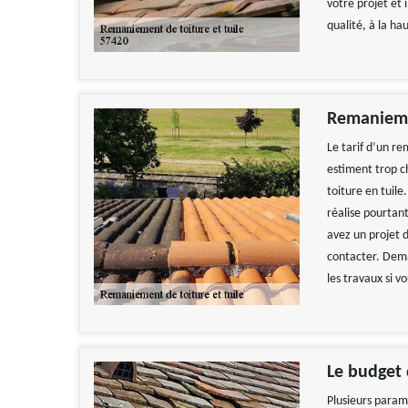
votre projet et 
qualité, à la ha
Remaniemen
Le tarif d’un r
estiment trop c
toiture en tuile
réalise pourtant
avez un projet 
contacter. Deman
les travaux si vo
Le budget
Plusieurs param