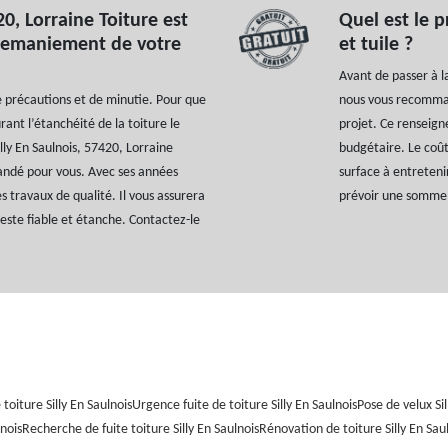
20, Lorraine Toiture est
Quel est le 
 remaniement de votre
et tuile ?
Avant de passer à la
précautions et de minutie. Pour que
nous vous recomman
urant l’étanchéité de la toiture le
projet. Ce renseig
lly En Saulnois, 57420, Lorraine
budgétaire. Le coût
andé pour vous. Avec ses années
surface à entretenir
s travaux de qualité. Il vous assurera
prévoir une somme 
reste fiable et étanche. Contactez-le
toiture Silly En Saulnois
Urgence fuite de toiture Silly En Saulnois
Pose de velux Sil
nois
Recherche de fuite toiture Silly En Saulnois
Rénovation de toiture Silly En Sau