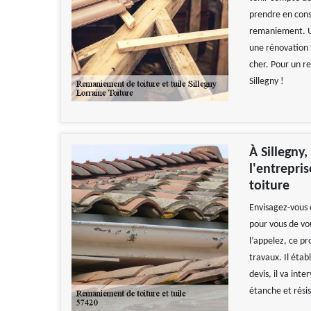
prendre en consi
remaniement. Un
une rénovation t
cher. Pour un r
Sillegny !
À Sillegny
l'entrepri
toiture
Envisagez-vous 
pour vous de vou
l’appelez, ce pr
travaux. Il étab
devis, il va int
étanche et rési