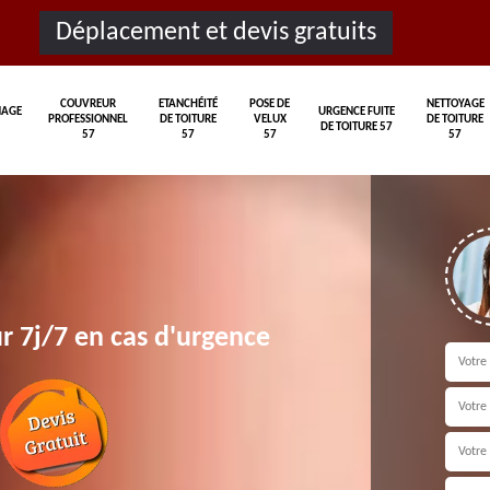
Déplacement et devis gratuits
COUVREUR
ETANCHÉITÉ
POSE DE
NETTOYAGE
AGE
URGENCE FUITE
PROFESSIONNEL
DE TOITURE
VELUX
DE TOITURE
DE TOITURE 57
57
57
57
57
r 7j/7 en cas d'urgence