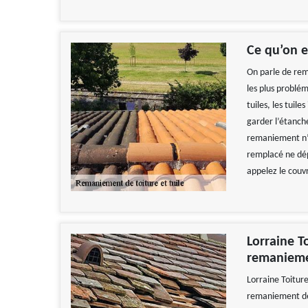
Ce qu’on 
On parle de rem
les plus problém
tuiles, les tuil
garder l’étanché
remaniement n’
remplacé ne dép
appelez le couvr
Lorraine T
remaniemen
Lorraine Toitur
remaniement de 