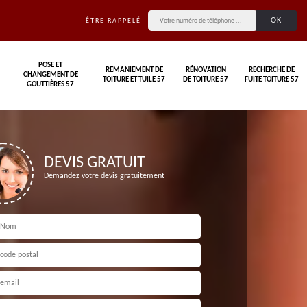
ÊTRE RAPPELÉ
POSE ET
REMANIEMENT DE
RÉNOVATION
RECHERCHE DE
CHANGEMENT DE
TOITURE ET TUILE 57
DE TOITURE 57
FUITE TOITURE 57
GOUTTIÈRES 57
DEVIS GRATUIT
Demandez votre devis gratuitement