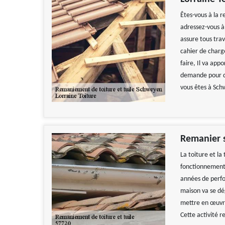
Êtes-vous à la 
adressez-vous à 
assure tous tra
cahier de charge
faire, Il va app
demande pour des
vous êtes à Sc
Remanier s
La toiture et la
fonctionnement 
années de perfor
maison va se dég
mettre en œuvre
Cette activité 