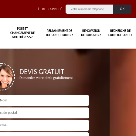
ÊTRE RAPPELÉ
POSE ET
REMANIEMENT DE
RÉNOVATION
RECHERCHE DE
CHANGEMENT DE
TOITURE ET TUILE 57
DE TOITURE 57
FUITE TOITURE 57
GOUTTIÈRES 57
DEVIS GRATUIT
Demandez votre devis gratuitement