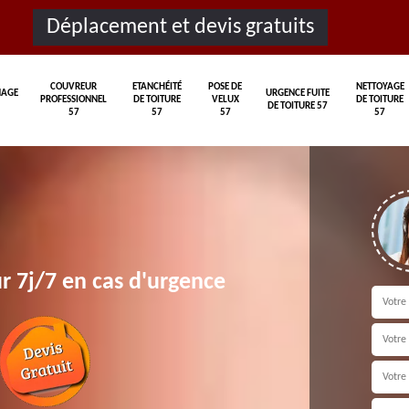
Déplacement et devis gratuits
COUVREUR
ETANCHÉITÉ
POSE DE
NETTOYAGE
AGE
URGENCE FUITE
PROFESSIONNEL
DE TOITURE
VELUX
DE TOITURE
DE TOITURE 57
57
57
57
57
r 7j/7 en cas d'urgence