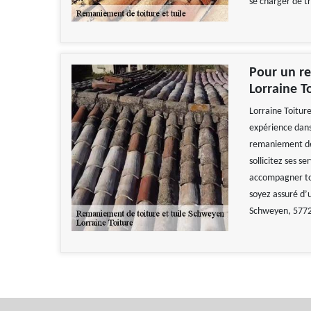
se charger de t
Pour un re
Lorraine T
Lorraine Toitur
expérience dans
remaniement de t
sollicitez ses se
accompagner tou
soyez assuré d’u
Schweyen, 577