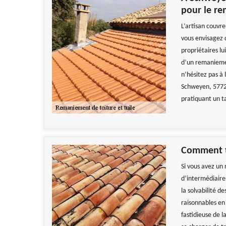
pour le re
L’artisan couvre
vous envisagez 
propriétaires lui
d’un remaniemen
n’hésitez pas à 
Schweyen, 57720
pratiquant un ta
Comment t
Si vous avez un 
d’intermédiaires
la solvabilité de
raisonnables en 
fastidieuse de l