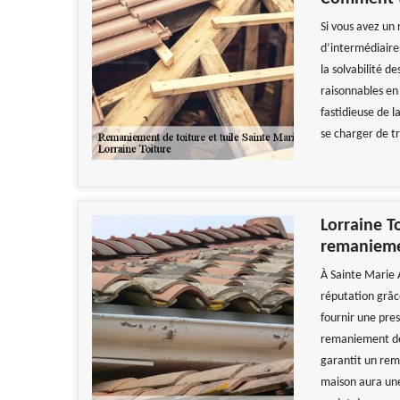
Si vous avez un 
d’intermédiaires
la solvabilité de
raisonnables en 
fastidieuse de l
se charger de t
Lorraine T
remanieme
À Sainte Marie 
réputation grâce
fournir une pres
remaniement de 
garantit un rem
maison aura une 