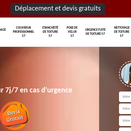
Déplacement et devis gratuits
COUVREUR
ETANCHÉITÉ
POSE DE
NETTOYAGE
AGE
URGENCE FUITE
PROFESSIONNEL
DE TOITURE
VELUX
DE TOITURE
DE TOITURE 57
57
57
57
57
r 7j/7 en cas d'urgence