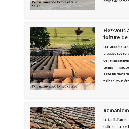
projet de reman
Fiez-vous 
toiture de
Lorraine Toiture
propose ses ser
de remaniement d
temps, inspecter
suite un devis 
tuiles si vous ê
Remaniemen
Le tarif d’un r
estiment trop c