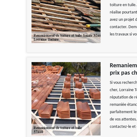
toiture en tuile
réalise pourtant
avez un projet 
contacter. Deman
les travaux si 
Remaniemen
prix pas c
Si vous recherch
cher, Lorraine 
réputation de r
remaniée étanch
parfaitement le
de vos attentes.
contactez-le et