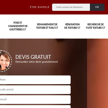
ÊTRE RAPPELÉ
POSE ET
REMANIEMENT DE
RÉNOVATION
RECHERCHE DE
CHANGEMENT DE
TOITURE ET TUILE 57
DE TOITURE 57
FUITE TOITURE 57
GOUTTIÈRES 57
DEVIS GRATUIT
Demandez votre devis gratuitement