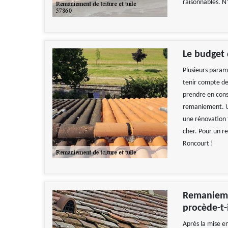
raisonnables. N’
Le budget
Plusieurs param
tenir compte de 
prendre en consi
remaniement. Un
une rénovation t
cher. Pour un r
Roncourt !
Remanieme
procède-t-i
Après la mise en