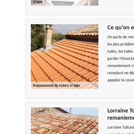
Ce qu’on 
On parle de rem
les plus problém
tuiles, les tuil
garder l’étanché
remaniement n’
remplacé ne dép
appelez le couv
Lorraine T
remaniemen
Lorraine Toitur