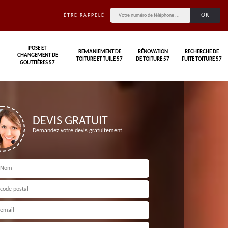
ÊTRE RAPPELÉ
POSE ET
REMANIEMENT DE
RÉNOVATION
RECHERCHE DE
CHANGEMENT DE
TOITURE ET TUILE 57
DE TOITURE 57
FUITE TOITURE 57
GOUTTIÈRES 57
DEVIS GRATUIT
Demandez votre devis gratuitement