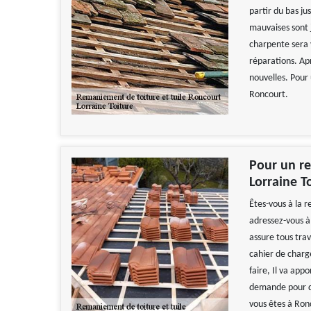
partir du bas ju
mauvaises sont 
charpente sera 
réparations. Apr
nouvelles. Pour 
Roncourt.
Pour un re
Lorraine T
Êtes-vous à la 
adressez-vous à 
assure tous tra
cahier de charge
faire, Il va app
demande pour des
vous êtes à Ron