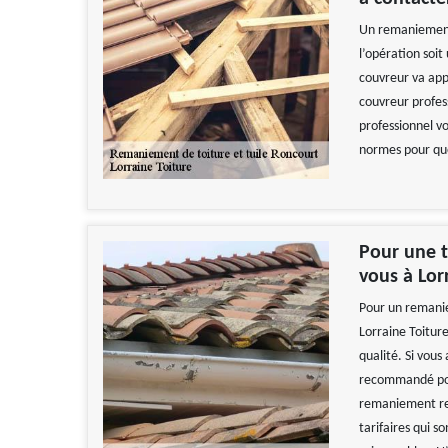
Un remaniement 
l’opération soit 
couvreur va app
couvreur profes
professionnel vo
normes pour que 
Pour une t
vous à Lor
Pour un remanie
Lorraine Toiture
qualité. Si vous
recommandé pour
remaniement resp
tarifaires qui s