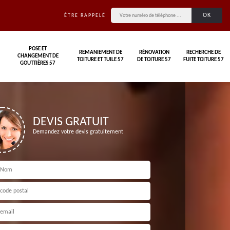
ÊTRE RAPPELÉ
POSE ET
REMANIEMENT DE
RÉNOVATION
RECHERCHE DE
CHANGEMENT DE
TOITURE ET TUILE 57
DE TOITURE 57
FUITE TOITURE 57
GOUTTIÈRES 57
DEVIS GRATUIT
Demandez votre devis gratuitement