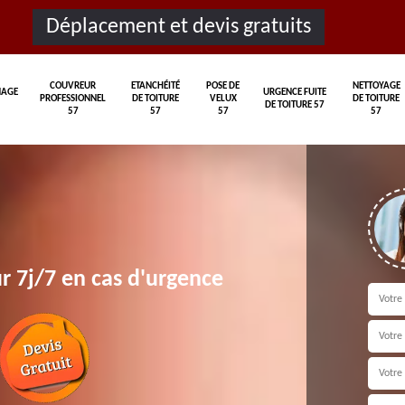
Déplacement et devis gratuits
COUVREUR
ETANCHÉITÉ
POSE DE
NETTOYAGE
AGE
URGENCE FUITE
PROFESSIONNEL
DE TOITURE
VELUX
DE TOITURE
DE TOITURE 57
57
57
57
57
r 7j/7 en cas d'urgence