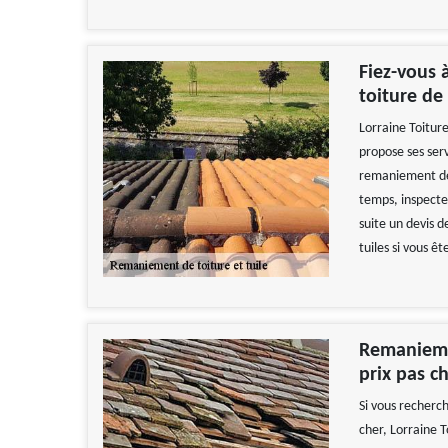
Fiez-vous 
toiture de
Lorraine Toiture
propose ses serv
remaniement de t
temps, inspecter
suite un devis 
tuiles si vous ê
Remaniemen
prix pas c
Si vous recherch
cher, Lorraine 