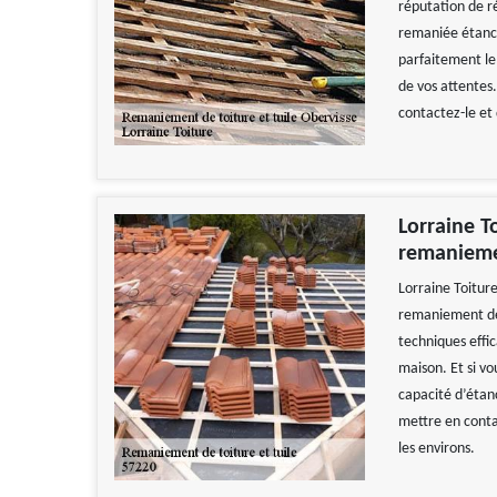
réputation de r
remaniée étanch
parfaitement le
de vos attentes.
contactez-le et
Lorraine T
remaniemen
Lorraine Toitur
remaniement de 
techniques effi
maison. Et si vo
capacité d’étanc
mettre en conta
les environs.