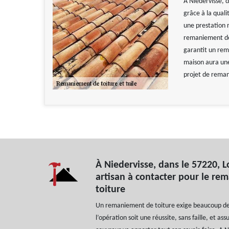
À Niedervisse, 
grâce à la quali
une prestation r
remaniement de 
garantit un rem
maison aura une 
projet de reman
À Niedervisse, dans le 57220, L
artisan à contacter pour le re
toiture
Un remaniement de toiture exige beaucoup de 
l’opération soit une réussite, sans faille, et ass