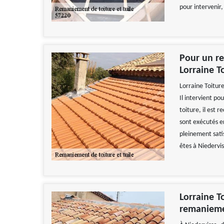
pour intervenir
Pour un re
Lorraine T
Lorraine Toiture
Il intervient po
toiture, il est
sont exécutés en
pleinement satis
êtes à Niedervi
Lorraine T
remaniemen