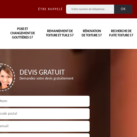
ÊTRE RAPPELÉ
POSE ET
REMANIEMENT DE
RÉNOVATION
RECHERCHE DE
CHANGEMENT DE
TOITURE ET TUILE 57
DE TOITURE 57
FUITE TOITURE 57
GOUTTIÈRES 57
DEVIS GRATUIT
Demandez votre devis gratuitement