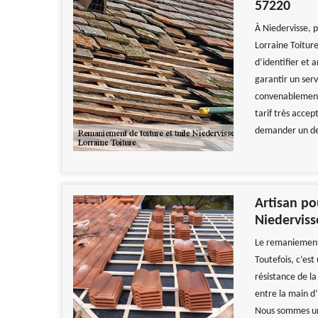
57220
À Niedervisse, 
Lorraine Toiture
d’identifier et a
garantir un serv
convenablement, 
tarif très accep
demander un de
Artisan po
Niederviss
Le remaniement d
Toutefois, c’es
résistance de la
entre la main d’
Nous sommes un 