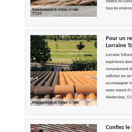
mettre en conta
tous les environ
Pour un re
Lorraine T
Lorraine Toitur
expérience dans
remaniement de t
sollicitez ses se
accompagner tou
soyez assuré d’u
Niedervisse, 57
Confiez le