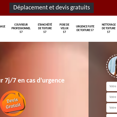
Déplacement et devis gratuits
COUVREUR
ETANCHÉITÉ
POSE DE
NETTOYAGE
AGE
URGENCE FUITE
PROFESSIONNEL
DE TOITURE
VELUX
DE TOITURE
DE TOITURE 57
57
57
57
57
r 7j/7 en cas d'urgence