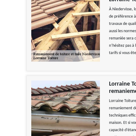
À Niedervisse, l
de préférence à 
travaux de quali
aussi les norme
remaniée sera d
n’hésitez pas à 
tarifs si vous êt
Lorraine T
remaniemen
Lorraine Toitur
remaniement de 
techniques effi
maison. Et si vo
capacité d’étanc