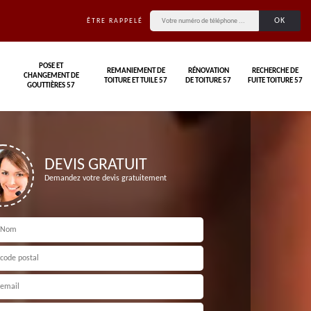
ÊTRE RAPPELÉ
POSE ET
REMANIEMENT DE
RÉNOVATION
RECHERCHE DE
CHANGEMENT DE
TOITURE ET TUILE 57
DE TOITURE 57
FUITE TOITURE 57
GOUTTIÈRES 57
DEVIS GRATUIT
Demandez votre devis gratuitement