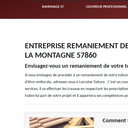
UVERTURE 57
RAMONAGE 57
COUVREUR PROFESSIONNEL 
ENTREPRISE REMANIEMENT DE
LA MONTAGNE 57860
Envisagez-vous un remaniement de votre toi
Si vous envisagez de procéder à un remaniement de votre toiture 
d’être renforcée, adressez-vous à Lorraine Toiture . C’est un couvr
services, il va effectuer les travaux en respectant les prescriptio
Faites-lui part de votre projet et il apportera ses compétences po
Comment t