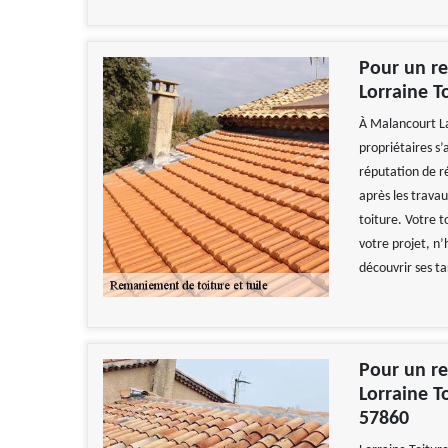
Pour un re
Lorraine T
À Malancourt La
propriétaires s’
réputation de r
après les trava
toiture. Votre 
votre projet, n’
découvrir ses t
Pour un re
Lorraine T
57860