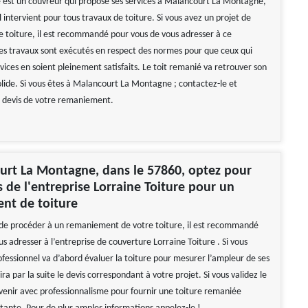
e est un couvreur qui propose ses services à Malancourt La Montagne,
l intervient pour tous travaux de toiture. Si vous avez un projet de
toiture, il est recommandé pour vous de vous adresser à ce
Ses travaux sont exécutés en respect des normes pour que ceux qui
ervices en soient pleinement satisfaits. Le toit remanié va retrouver son
olide. Si vous êtes à Malancourt La Montagne ; contactez-le et
 devis de votre remaniement.
urt La Montagne, dans le 57860, optez pour
es de l'entreprise Lorraine Toiture pour un
nt de toiture
de procéder à un remaniement de votre toiture, il est recommandé
s adresser à l’entreprise de couverture Lorraine Toiture . Si vous
ofessionnel va d’abord évaluer la toiture pour mesurer l’ampleur de ses
lira par la suite le devis correspondant à votre projet. Si vous validez le
ervenir avec professionnalisme pour fournir une toiture remaniée