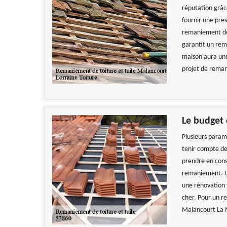
réputation grâce
fournir une pres
remaniement de 
garantit un rem
maison aura une 
projet de reman
Le budget
Plusieurs param
tenir compte de 
prendre en consi
remaniement. Un
une rénovation t
cher. Pour un r
Malancourt La 