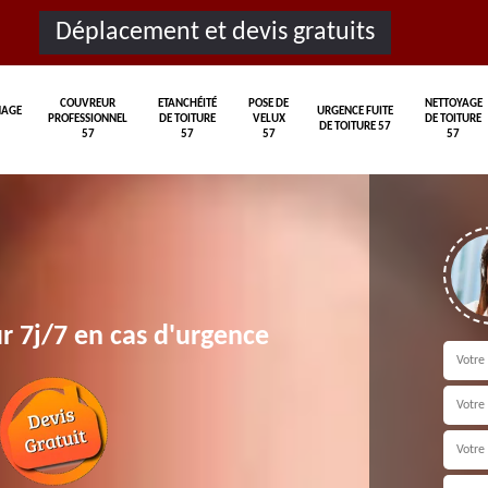
Déplacement et devis gratuits
COUVREUR
ETANCHÉITÉ
POSE DE
NETTOYAGE
AGE
URGENCE FUITE
PROFESSIONNEL
DE TOITURE
VELUX
DE TOITURE
DE TOITURE 57
57
57
57
57
r 7j/7 en cas d'urgence