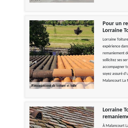
Pour un re
Lorraine T
Lorraine Toitur
expérience dans
remaniement de t
sollicitez ses se
accompagner tou
soyez assuré d’u
Malancourt La 
Lorraine T
remanieme
À Malancourt La