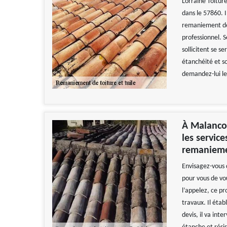
Lorraine Toitur
dans le 57860. I
remaniement de 
professionnel. 
sollicitent se s
étanchéité et s
demandez-lui le
À Malanco
les servic
remanieme
Envisagez-vous 
pour vous de vou
l’appelez, ce pr
travaux. Il étab
devis, il va int