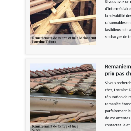
Si vous avez un 
d’intermédiaires
la solvabilité de
raisonnables en 
fastidieuse de l
se charger de t
Remaniemen
prix pas c
Si vous recherch
cher, Lorraine 
réputation de r
remaniée étanch
parfaitement le
de vos attentes.
contactez-le et